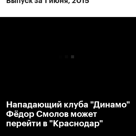
Выпуск за 1 июня, 2015
00:00
/
00:00
Нападающий клуба "Динамо"
Фёдор Смолов может
перейти в "Краснодар"