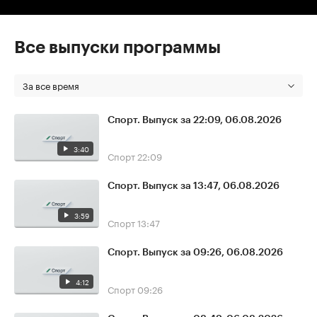
Все выпуски программы
За все время
Спорт. Выпуск за 22:09, 06.08.2026
3:40
Спорт
22:09
Спорт. Выпуск за 13:47, 06.08.2026
3:59
Спорт
13:47
Спорт. Выпуск за 09:26, 06.08.2026
4:12
Спорт
09:26