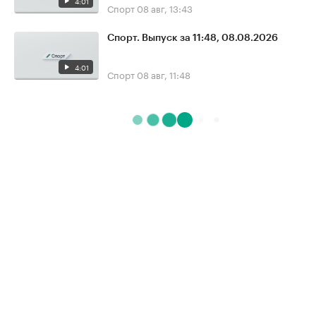
4:01
Спорт
08 авг, 13:43
Спорт. Выпуск за 11:48, 08.08.2026
4:01
Спорт
08 авг, 11:48