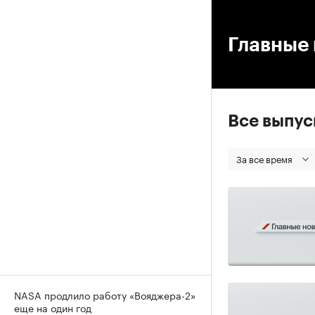
00
Главные 
Все выпу
За все время
NASA продлило работу «Вояджера-2»
еще на один год