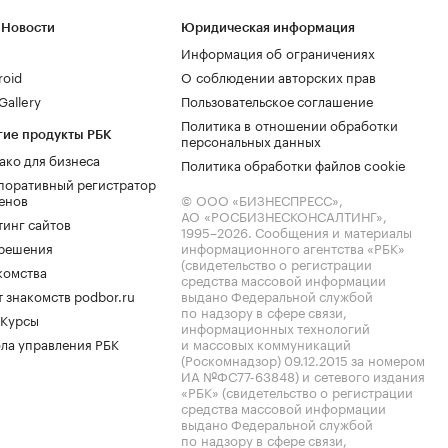
 Новости
Юридическая информация
Информация об ограничениях
roid
О соблюдении авторских прав
allery
Пользовательское соглашение
Политика в отношении обработки
гие продукты РБК
персональных данных
ако для бизнеса
Политика обработки файлов cookie
поративный регистратор
енов
© ООО «БИЗНЕСПРЕСС»,
АО «РОСБИЗНЕСКОНСАЛТИНГ»,
тинг сайтов
1995–2026
. Сообщения и материалы
.решения
информационного агентства «РБК»
(свидетельство о регистрации
комства
средства массовой информации
 знакомств podbor.ru
выдано Федеральной службой
по надзору в сфере связи,
 Курсы
информационных технологий
ла управления РБК
и массовых коммуникаций
(Роскомнадзор) 09.12.2015 за номером
ИА №ФС77-63848) и сетевого издания
«РБК» (свидетельство о регистрации
средства массовой информации
выдано Федеральной службой
по надзору в сфере связи,