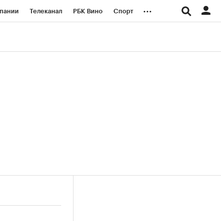
...
пании
Телеканал
РБК Вино
Спорт
ые проекты
Город
Стиль
Крипто
Спецпроекты СПб
логии и медиа
Финансы