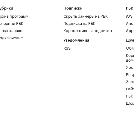
убрики
Подписки
РБК
рхив программ
Скрыть баннеры на РБК
iOS
ечерний РБК
Подписка на РБК
And
 телеканале
Корпоративная подписка
AppG
одключение
Уведомления
Дру
RSS
Обл
Кор
дом
Хос
Рег
Зна
Сайт
РБК
Шко