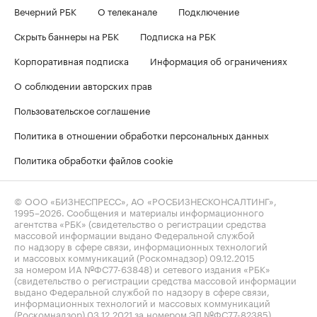
Вечерний РБК
О телеканале
Подключение
Скрыть баннеры на РБК
Подписка на РБК
Корпоративная подписка
Информация об ограничениях
О соблюдении авторских прав
Пользовательское соглашение
Политика в отношении обработки персональных данных
Политика обработки файлов cookie
© ООО «БИЗНЕСПРЕСС», АО «РОСБИЗНЕСКОНСАЛТИНГ»,
1995–2026
. Сообщения и материалы информационного
агентства «РБК» (свидетельство о регистрации средства
массовой информации выдано Федеральной службой
по надзору в сфере связи, информационных технологий
и массовых коммуникаций (Роскомнадзор) 09.12.2015
за номером ИА №ФС77-63848) и сетевого издания «РБК»
(свидетельство о регистрации средства массовой информации
выдано Федеральной службой по надзору в сфере связи,
информационных технологий и массовых коммуникаций
(Роскомнадзор) 03.12.2021 за номером ЭЛ №ФС77-82385)