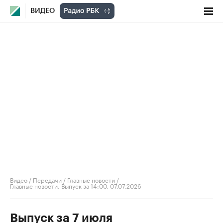
ВИДЕО
Видео
/
Передачи
/
Главные новости
/
Главные новости. Выпуск за 14:00, 07.07.2026
Выпуск за 7 июля