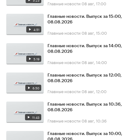
5:23
Главные новости
08 авг, 17:00
Главные новости. Выпуск за 15:00,
08.08.2026
4:51
Главные новости
08 авг, 15:00
Главные новости. Выпуск за 14:00,
08.08.2026
5:19
Главные новости
08 авг, 14:00
Главные новости. Выпуск за 12:00,
08.08.2026
6:50
Главные новости
08 авг, 12:00
Главные новости. Выпуск за 10:36,
08.08.2026
11:43
Главные новости
08 авг, 10:36
Главные новости. Выпуск за 10:00,
08.08.2026