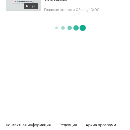
11:41
Главные новости
08 авг, 10:00
Контактная информация
Редакция
Архив программ