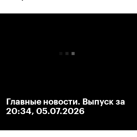
00:00
/
00:00
Главные новости. Выпуск за
20:34, 05.07.2026