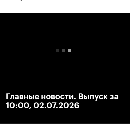
00:00
/
00:00
Главные новости. Выпуск за
10:00, 02.07.2026