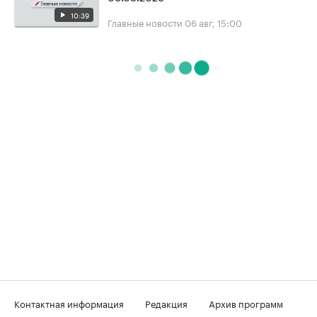
10:39
Главные новости
06 авг, 15:00
Контактная информация
Редакция
Архив программ