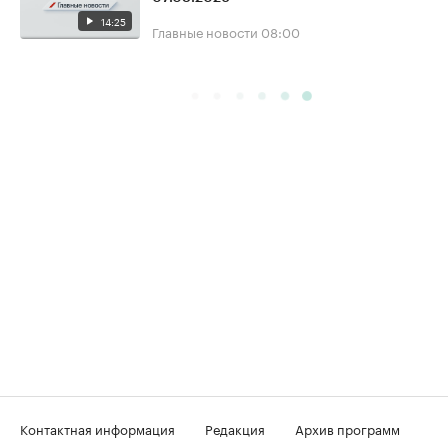
14:25
Главные новости
08:00
Контактная информация
Редакция
Архив программ