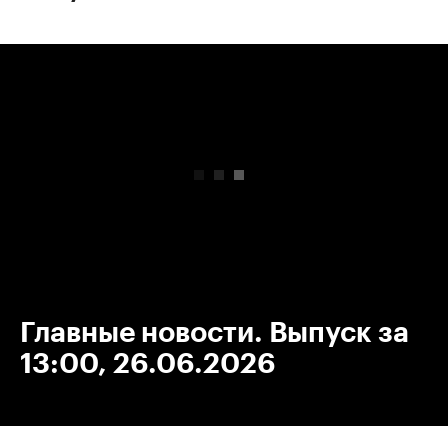
00:00
/
00:00
Главные новости. Выпуск за
13:00, 26.06.2026