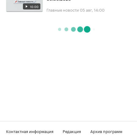
10:00
Главные новости
05 авг, 14:00
Контактная информация
Редакция
Архив программ