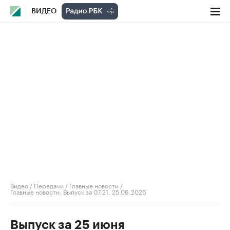
ВИДЕО
Видео
/
Передачи
/
Главные новости
/
Главные новости. Выпуск за 07:21, 25.06.2026
Выпуск за 25 июня