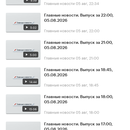
4:59
Главные новости
05 авг, 22:34
Главные новости. Выпуск за 22:00,
05.08.2026
5:02
Главные новости
05 авг, 22:00
Главные новости. Выпуск за 21:00,
05.08.2026
5:00
Главные новости
05 авг, 21:00
Главные новости. Выпуск за 18:45,
05.08.2026
14:44
Главные новости
05 авг, 18:45
Главные новости. Выпуск за 18:00,
05.08.2026
15:06
Главные новости
05 авг, 18:00
Главные новости. Выпуск за 17:00,
05.08.2026