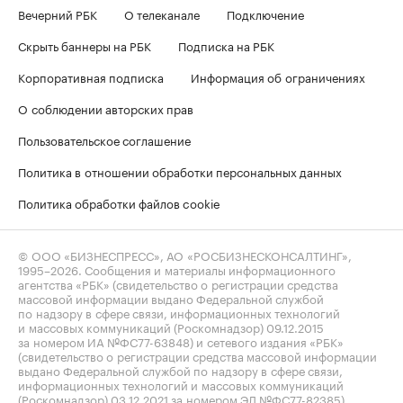
Вечерний РБК
О телеканале
Подключение
Скрыть баннеры на РБК
Подписка на РБК
Корпоративная подписка
Информация об ограничениях
О соблюдении авторских прав
Пользовательское соглашение
Политика в отношении обработки персональных данных
Политика обработки файлов cookie
© ООО «БИЗНЕСПРЕСС», АО «РОСБИЗНЕСКОНСАЛТИНГ»,
1995–2026
. Сообщения и материалы информационного
агентства «РБК» (свидетельство о регистрации средства
массовой информации выдано Федеральной службой
по надзору в сфере связи, информационных технологий
и массовых коммуникаций (Роскомнадзор) 09.12.2015
за номером ИА №ФС77-63848) и сетевого издания «РБК»
(свидетельство о регистрации средства массовой информации
выдано Федеральной службой по надзору в сфере связи,
информационных технологий и массовых коммуникаций
(Роскомнадзор) 03.12.2021 за номером ЭЛ №ФС77-82385)