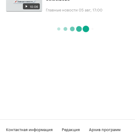
10:06
Главные новости
05 авг, 17:00
Контактная информация
Редакция
Архив программ