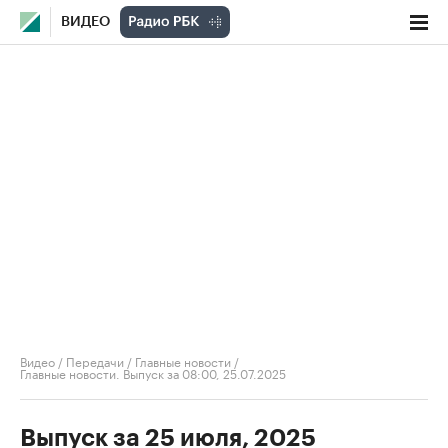
ВИДЕО
Видео
/
Передачи
/
Главные новости
/
Главные новости. Выпуск за 08:00, 25.07.2025
Выпуск за 25 июля, 2025