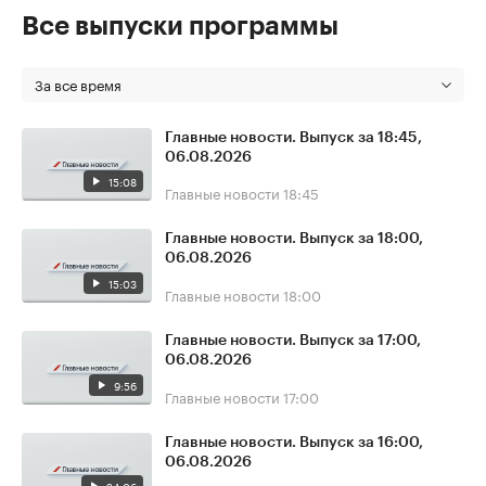
Все выпуски программы
За все время
Главные новости. Выпуск за 18:45,
06.08.2026
15:08
Главные новости
18:45
Главные новости. Выпуск за 18:00,
06.08.2026
15:03
Главные новости
18:00
Главные новости. Выпуск за 17:00,
06.08.2026
9:56
Главные новости
17:00
Главные новости. Выпуск за 16:00,
06.08.2026