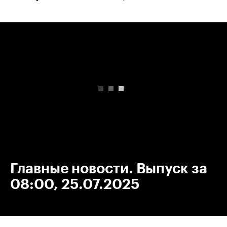
00:00
/
00:00
Главные новости. Выпуск за
08:00, 25.07.2025