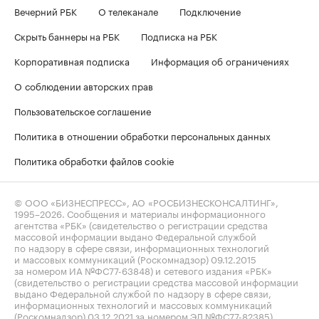
Вечерний РБК
О телеканале
Подключение
Скрыть баннеры на РБК
Подписка на РБК
Корпоративная подписка
Информация об ограничениях
О соблюдении авторских прав
Пользовательское соглашение
Политика в отношении обработки персональных данных
Политика обработки файлов cookie
© ООО «БИЗНЕСПРЕСС», АО «РОСБИЗНЕСКОНСАЛТИНГ»,
1995–2026
. Сообщения и материалы информационного
агентства «РБК» (свидетельство о регистрации средства
массовой информации выдано Федеральной службой
по надзору в сфере связи, информационных технологий
и массовых коммуникаций (Роскомнадзор) 09.12.2015
за номером ИА №ФС77-63848) и сетевого издания «РБК»
(свидетельство о регистрации средства массовой информации
выдано Федеральной службой по надзору в сфере связи,
информационных технологий и массовых коммуникаций
(Роскомнадзор) 03.12.2021 за номером ЭЛ №ФС77-82385)