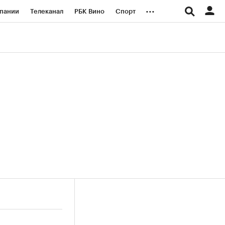
...
пании
Телеканал
РБК Вино
Спорт
ые проекты
Город
Стиль
Крипто
Спецпроекты СПб
логии и медиа
Финансы