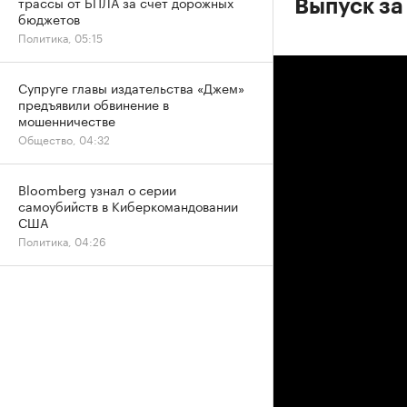
трассы от БПЛА за счет дорожных
Выпуск за
бюджетов
Политика, 05:15
Супруге главы издательства «Джем»
предъявили обвинение в
мошенничестве
Общество, 04:32
Bloomberg узнал о серии
самоубийств в Киберкомандовании
США
Политика, 04:26