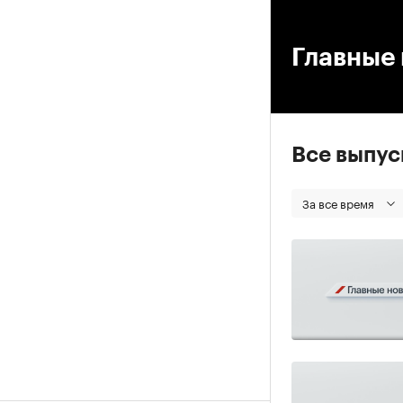
00
Главные 
Все выпу
За все время