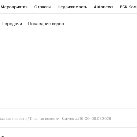
Мероприятия
Отрасли
Недвижимость
Autonews
РБК Ком
ние
РБК Курсы
РБК Life
Тренды
Визионеры
Национальн
Передачи
Последние видео
б
Исследования
Кредитные рейтинги
Франшизы
Газета
роверка контрагентов
Политика
Экономика
Бизнес
Техно
лавные новости
/
Главные новости. Выпуск за 16:00, 08.07.2026