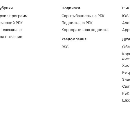
убрики
Подписки
РБК
рхив программ
Скрыть баннеры на РБК
iOS
ечерний РБК
Подписка на РБК
And
 телеканале
Корпоративная подписка
AppG
одключение
Уведомления
Дру
RSS
Обл
Кор
дом
Хос
Рег
Зна
Сайт
РБК
Шко