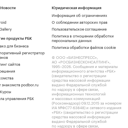
 Новости
Юридическая информация
Информация об ограничениях
roid
О соблюдении авторских прав
allery
Пользовательское соглашение
Политика в отношении обработки
гие продукты РБК
персональных данных
ако для бизнеса
Политика обработки файлов cookie
поративный регистратор
енов
© ООО «БИЗНЕСПРЕСС»,
АО «РОСБИЗНЕСКОНСАЛТИНГ»,
тинг сайтов
1995–2026
. Сообщения и материалы
.решения
информационного агентства «РБК»
(свидетельство о регистрации
комства
средства массовой информации
 знакомств podbor.ru
выдано Федеральной службой
по надзору в сфере связи,
 Курсы
информационных технологий
ла управления РБК
и массовых коммуникаций
(Роскомнадзор) 09.12.2015 за номером
ИА №ФС77-63848) и сетевого издания
«РБК» (свидетельство о регистрации
средства массовой информации
выдано Федеральной службой
по надзору в сфере связи,