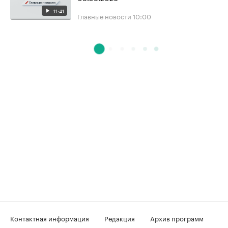
11:41
Главные новости
10:00
Контактная информация
Редакция
Архив программ