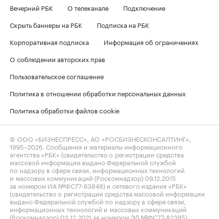
Вечерний РБК
О телеканале
Подключение
Скрыть баннеры на РБК
Подписка на РБК
Корпоративная подписка
Информация об ограничениях
О соблюдении авторских прав
Пользовательское соглашение
Политика в отношении обработки персональных данных
Политика обработки файлов cookie
© ООО «БИЗНЕСПРЕСС», АО «РОСБИЗНЕСКОНСАЛТИНГ»,
1995–2026
. Сообщения и материалы информационного
агентства «РБК» (свидетельство о регистрации средства
массовой информации выдано Федеральной службой
по надзору в сфере связи, информационных технологий
и массовых коммуникаций (Роскомнадзор) 09.12.2015
за номером ИА №ФС77-63848) и сетевого издания «РБК»
(свидетельство о регистрации средства массовой информации
выдано Федеральной службой по надзору в сфере связи,
информационных технологий и массовых коммуникаций
(Роскомнадзор) 03.12.2021 за номером ЭЛ №ФС77-82385)