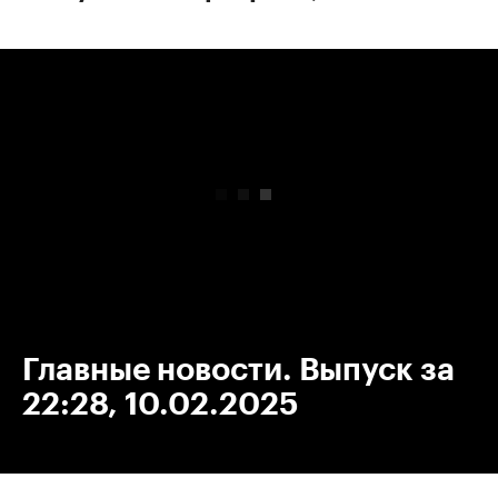
00:00
/
00:00
Главные новости. Выпуск за
22:28, 10.02.2025