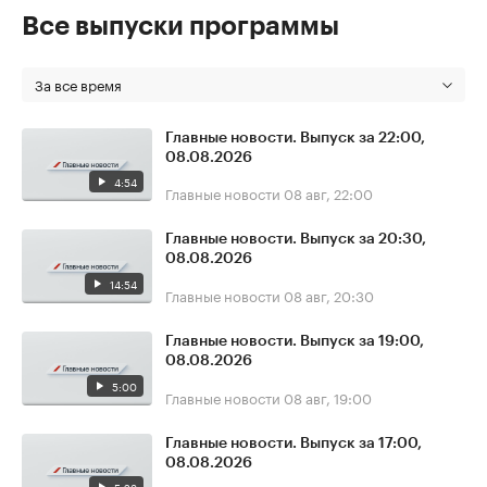
Все выпуски программы
За все время
Главные новости. Выпуск за 22:00,
08.08.2026
4:54
Главные новости
08 авг, 22:00
Главные новости. Выпуск за 20:30,
08.08.2026
14:54
Главные новости
08 авг, 20:30
Главные новости. Выпуск за 19:00,
08.08.2026
5:00
Главные новости
08 авг, 19:00
Главные новости. Выпуск за 17:00,
08.08.2026