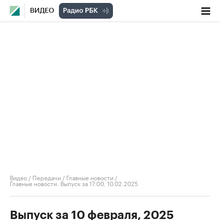
ВИДЕО
Видео
/
Передачи
/
Главные новости
/
Главные новости. Выпуск за 17:00, 10.02.2025
Выпуск за 10 февраля, 2025