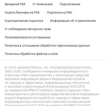
Вечерний РБК
О телеканале
Подключение
Скрыть баннеры на РБК
Подписка на РБК
Корпоративная подписка
Информация об ограничениях
О соблюдении авторских прав
Пользовательское соглашение
Политика в отношении обработки персональных данных
Политика обработки файлов cookie
© ООО «БИЗНЕСПРЕСС», АО «РОСБИЗНЕСКОНСАЛТИНГ»,
1995–2026
. Сообщения и материалы информационного
агентства «РБК» (свидетельство о регистрации средства
массовой информации выдано Федеральной службой
по надзору в сфере связи, информационных технологий
и массовых коммуникаций (Роскомнадзор) 09.12.2015
за номером ИА №ФС77-63848) и сетевого издания «РБК»
(свидетельство о регистрации средства массовой информации
выдано Федеральной службой по надзору в сфере связи,
информационных технологий и массовых коммуникаций
(Роскомнадзор) 03.12.2021 за номером ЭЛ №ФС77-82385)