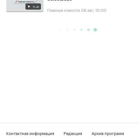
11:41
Главные новости
08 авг, 10:00
Контактная информация
Редакция
Архив программ