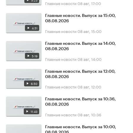
5:23
Главные новости
08 авг, 17:00
Главные новости. Выпуск за 15:00,
08.08.2026
4:51
Главные новости
08 авг, 15:00
Главные новости. Выпуск за 14:00,
08.08.2026
5:19
Главные новости
08 авг, 14:00
Главные новости. Выпуск за 12:00,
08.08.2026
6:50
Главные новости
08 авг, 12:00
Главные новости. Выпуск за 10:36,
08.08.2026
11:43
Главные новости
08 авг, 10:36
Главные новости. Выпуск за 10:00,
08.08.2026