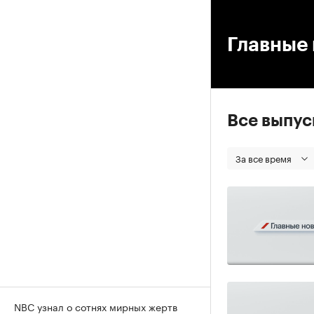
00
Главные 
Все выпу
За все время
NBC узнал о сотнях мирных жертв