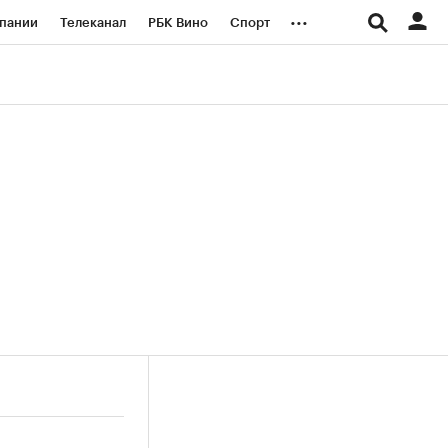
...
пании
Телеканал
РБК Вино
Спорт
ые проекты
Город
Стиль
Крипто
Спецпроекты СПб
логии и медиа
Финансы