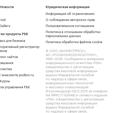
 Новости
Юридическая информация
Информация об ограничениях
roid
О соблюдении авторских прав
allery
Пользовательское соглашение
Политика в отношении обработки
гие продукты РБК
персональных данных
ако для бизнеса
Политика обработки файлов cookie
поративный регистратор
енов
© ООО «БИЗНЕСПРЕСС»,
АО «РОСБИЗНЕСКОНСАЛТИНГ»,
тинг сайтов
1995–2026
. Сообщения и материалы
.решения
информационного агентства «РБК»
(свидетельство о регистрации
комства
средства массовой информации
 знакомств podbor.ru
выдано Федеральной службой
по надзору в сфере связи,
 Курсы
информационных технологий
ла управления РБК
и массовых коммуникаций
(Роскомнадзор) 09.12.2015 за номером
ИА №ФС77-63848) и сетевого издания
«РБК» (свидетельство о регистрации
средства массовой информации
выдано Федеральной службой
по надзору в сфере связи,