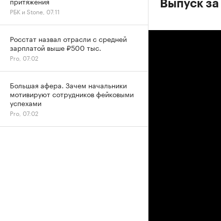
притяжения
Выпуск за
РБК и Stone, 07:11
Росстат назвал отрасли с средней
зарплатой выше ₽500 тыс.
Pro, 07:02
Большая афера. Зачем начальники
мотивируют сотрудников фейковыми
успехами
Pro, 07:02