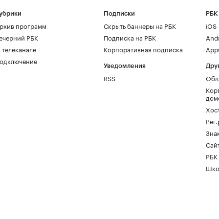
убрики
Подписки
РБК
рхив программ
Скрыть баннеры на РБК
iOS
ечерний РБК
Подписка на РБК
And
 телеканале
Корпоративная подписка
AppG
одключение
Уведомления
Дру
RSS
Обл
Кор
дом
Хос
Рег
Зна
Сайт
РБК
Шко