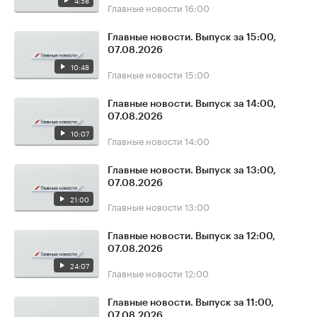
4:58
Главные новости
16:00
Главные новости. Выпуск за 15:00,
07.08.2026
10:48
Главные новости
15:00
Главные новости. Выпуск за 14:00,
07.08.2026
10:07
Главные новости
14:00
Главные новости. Выпуск за 13:00,
07.08.2026
21:00
Главные новости
13:00
Главные новости. Выпуск за 12:00,
07.08.2026
24:07
Главные новости
12:00
Главные новости. Выпуск за 11:00,
07.08.2026