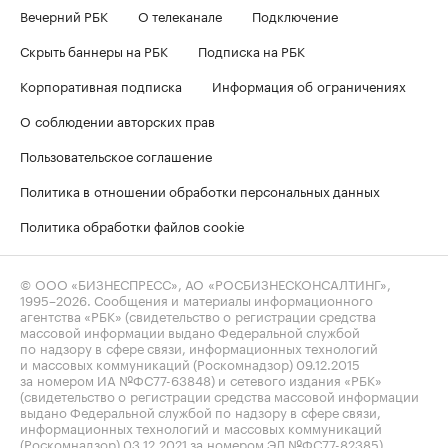
Вечерний РБК
О телеканале
Подключение
Скрыть баннеры на РБК
Подписка на РБК
Корпоративная подписка
Информация об ограничениях
О соблюдении авторских прав
Пользовательское соглашение
Политика в отношении обработки персональных данных
Политика обработки файлов cookie
© ООО «БИЗНЕСПРЕСС», АО «РОСБИЗНЕСКОНСАЛТИНГ»,
1995–2026
. Сообщения и материалы информационного
агентства «РБК» (свидетельство о регистрации средства
массовой информации выдано Федеральной службой
по надзору в сфере связи, информационных технологий
и массовых коммуникаций (Роскомнадзор) 09.12.2015
за номером ИА №ФС77-63848) и сетевого издания «РБК»
(свидетельство о регистрации средства массовой информации
выдано Федеральной службой по надзору в сфере связи,
информационных технологий и массовых коммуникаций
(Роскомнадзор) 03.12.2021 за номером ЭЛ №ФС77-82385)