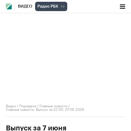
ВИДЕО
Видео
/
Передачи
/
Главные новости
/
Главные новости. Выпуск за 22:00, 07.06.2026
Выпуск за 7 июня