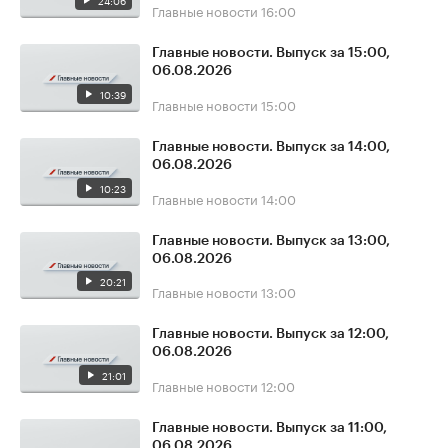
24:06
Главные новости
16:00
Главные новости. Выпуск за 15:00,
06.08.2026
10:39
Главные новости
15:00
Главные новости. Выпуск за 14:00,
06.08.2026
10:23
Главные новости
14:00
Главные новости. Выпуск за 13:00,
06.08.2026
20:21
Главные новости
13:00
Главные новости. Выпуск за 12:00,
06.08.2026
21:01
Главные новости
12:00
Главные новости. Выпуск за 11:00,
06.08.2026