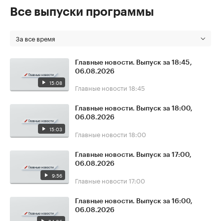
Все выпуски программы
За все время
Главные новости. Выпуск за 18:45,
06.08.2026
15:08
Главные новости
18:45
Главные новости. Выпуск за 18:00,
06.08.2026
15:03
Главные новости
18:00
Главные новости. Выпуск за 17:00,
06.08.2026
9:56
Главные новости
17:00
Главные новости. Выпуск за 16:00,
06.08.2026