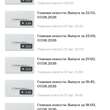
5:31
Главные новости
08:00
Главные новости. Выпуск за 22:33,
07.08.2026
4:58
Главные новости
07 авг, 22:33
Главные новости. Выпуск за 22:00,
07.08.2026
5:01
Главные новости
07 авг, 22:00
Главные новости. Выпуск за 21:00,
07.08.2026
5:01
Главные новости
07 авг, 21:00
Главные новости. Выпуск за 18:45,
07.08.2026
11:58
Главные новости
07 авг, 18:45
Главные новости. Выпуск за 18:00,
07.08.2026