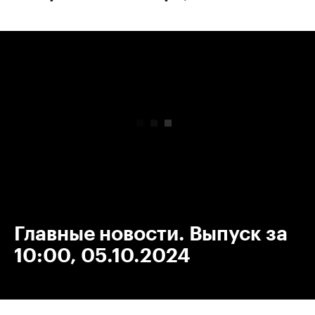
00:00
/
00:00
Главные новости. Выпуск за
10:00, 05.10.2024