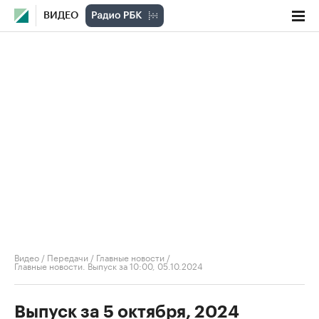
ВИДЕО
Видео
/
Передачи
/
Главные новости
/
Главные новости. Выпуск за 10:00, 05.10.2024
Выпуск за 5 октября, 2024