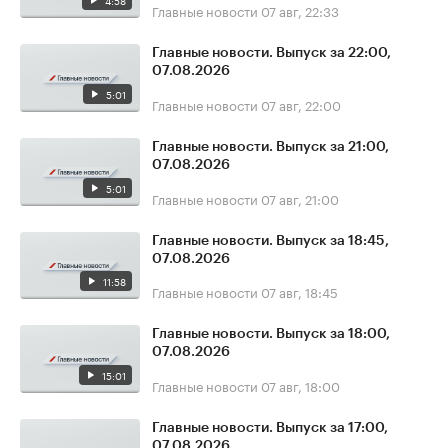
4:58
Главные новости
07 авг, 22:33
Главные новости. Выпуск за 22:00,
07.08.2026
5:01
Главные новости
07 авг, 22:00
Главные новости. Выпуск за 21:00,
07.08.2026
5:01
Главные новости
07 авг, 21:00
Главные новости. Выпуск за 18:45,
07.08.2026
11:58
Главные новости
07 авг, 18:45
Главные новости. Выпуск за 18:00,
07.08.2026
15:01
Главные новости
07 авг, 18:00
Главные новости. Выпуск за 17:00,
07.08.2026