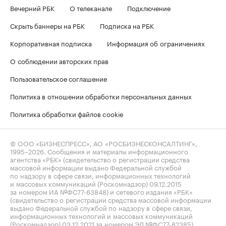
Вечерний РБК
О телеканале
Подключение
Скрыть баннеры на РБК
Подписка на РБК
Корпоративная подписка
Информация об ограничениях
О соблюдении авторских прав
Пользовательское соглашение
Политика в отношении обработки персональных данных
Политика обработки файлов cookie
© ООО «БИЗНЕСПРЕСС», АО «РОСБИЗНЕСКОНСАЛТИНГ»,
1995–2026
. Сообщения и материалы информационного
агентства «РБК» (свидетельство о регистрации средства
массовой информации выдано Федеральной службой
по надзору в сфере связи, информационных технологий
и массовых коммуникаций (Роскомнадзор) 09.12.2015
за номером ИА №ФС77-63848) и сетевого издания «РБК»
(свидетельство о регистрации средства массовой информации
выдано Федеральной службой по надзору в сфере связи,
информационных технологий и массовых коммуникаций
(Роскомнадзор) 03.12.2021 за номером ЭЛ №ФС77-82385)