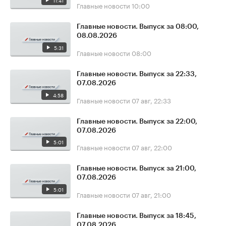
11:41
Главные новости
10:00
Главные новости. Выпуск за 08:00,
08.08.2026
5:31
Главные новости
08:00
Главные новости. Выпуск за 22:33,
07.08.2026
4:58
Главные новости
07 авг, 22:33
Главные новости. Выпуск за 22:00,
07.08.2026
5:01
Главные новости
07 авг, 22:00
Главные новости. Выпуск за 21:00,
07.08.2026
5:01
Главные новости
07 авг, 21:00
Главные новости. Выпуск за 18:45,
07.08.2026