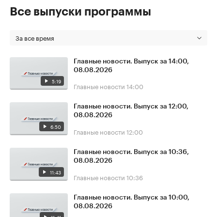
Все выпуски программы
За все время
Главные новости. Выпуск за 14:00,
08.08.2026
5:19
Главные новости
14:00
Главные новости. Выпуск за 12:00,
08.08.2026
6:50
Главные новости
12:00
Главные новости. Выпуск за 10:36,
08.08.2026
11:43
Главные новости
10:36
Главные новости. Выпуск за 10:00,
08.08.2026