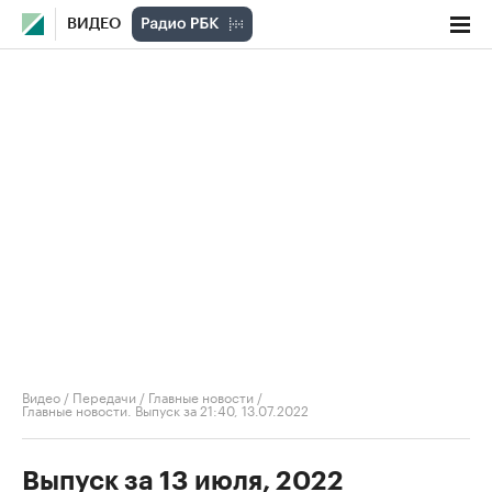
ВИДЕО
Видео
/
Передачи
/
Главные новости
/
Главные новости. Выпуск за 21:40, 13.07.2022
Выпуск за 13 июля, 2022