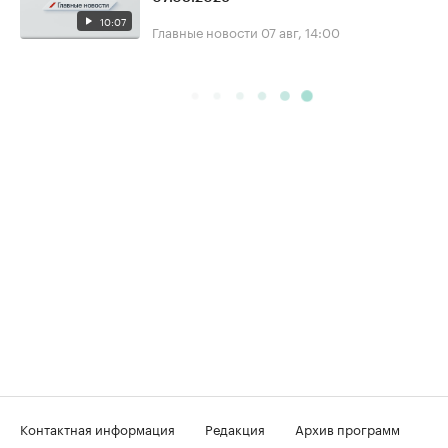
10:07
Главные новости
07 авг, 14:00
Контактная информация
Редакция
Архив программ