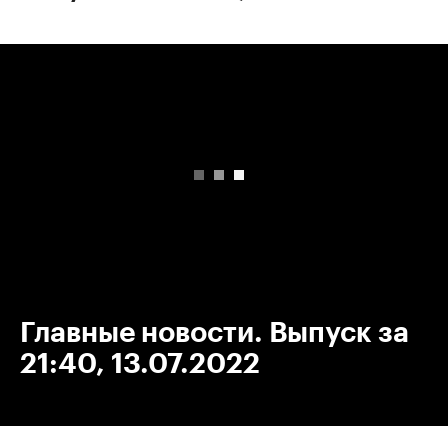
00:00
/
00:00
Главные новости. Выпуск за
21:40, 13.07.2022