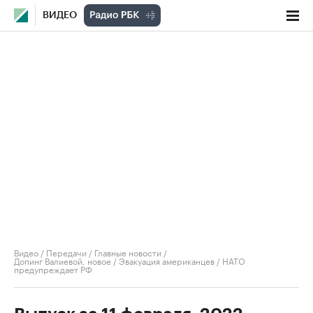
ВИДЕО
Видео
/
Передачи
/
Главные новости
/
Допинг Валиевой, новое / Эвакуация американцев / НАТО
предупреждает РФ