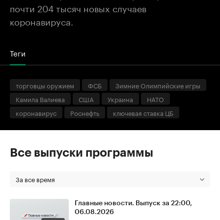
почти 204 тысяч новых случаев
коронавируса.
Теги
торговцы оружием
ФСБ
Зимние Олимпийские игры
Камила Валиева
США
Украина
НАТО
коронавирус
Роснефть
ключевая ставка ЦБ
Все выпуски программы
За все время
Главные новости. Выпуск за 22:00,
06.08.2026