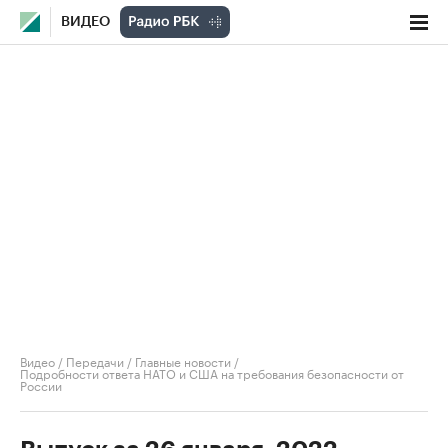
ВИДЕО
Видео
/
Передачи
/
Главные новости
/
Подробности ответа НАТО и США на требования безопасности от
России