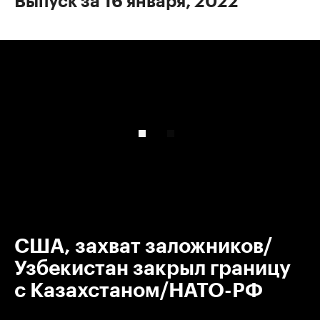
Выпуск за 16 января, 2022
00:00
/
00:00
США, захват заложников/
Узбекистан закрыл границу
с Казахстаном/НАТО-РФ