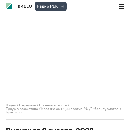
ВИДЕО
Видео
/
Передачи
/
Главные новости
/
Траур в Казахстане /Жёсткие санкции против РФ /Гибель туристов в
Бразилии