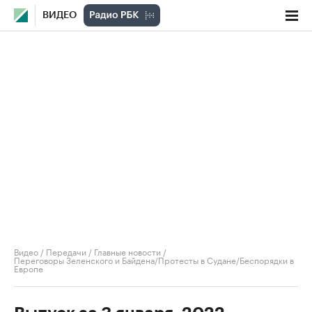
ВИДЕО
Видео
/
Передачи
/
Главные новости
/
Переговоры Зеленского и Байдена/Протесты в Судане/Беспорядки в
Европе