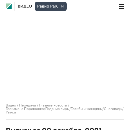
ВИДЕО
Видео
/
Передачи
/
Главные новости
/
Госизмена Порошенко/Падение лиры/Талибы и женщины/Снегопады/
Рынки