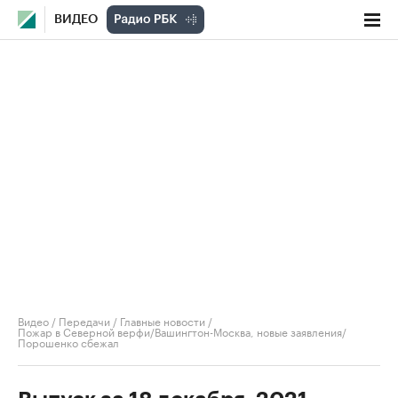
ВИДЕО
Видео
/
Передачи
/
Главные новости
/
Пожар в Северной верфи/Вашингтон-Москва, новые заявления/
Порошенко сбежал