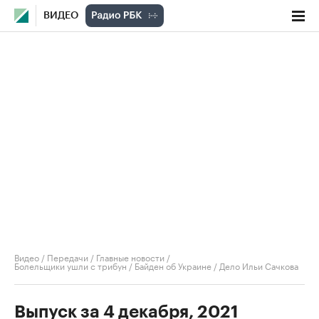
ВИДЕО
Видео
/
Передачи
/
Главные новости
/
Болельщики ушли с трибун / Байден об Украине / Дело Ильи Сачкова
Выпуск за 4 декабря, 2021