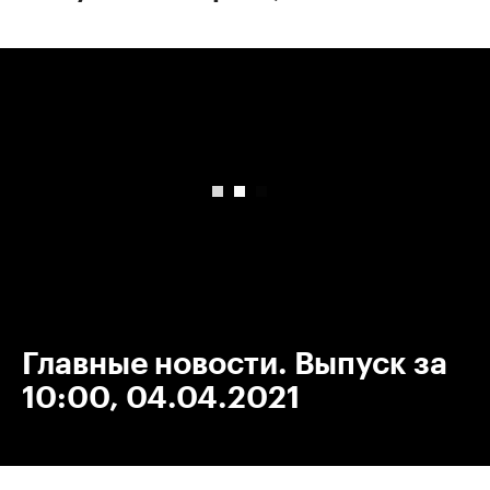
00:00
/
00:00
Главные новости. Выпуск за
10:00, 04.04.2021