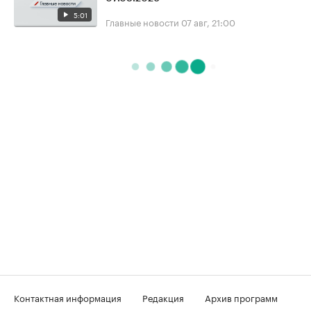
5:01
Главные новости
07 авг, 21:00
Контактная информация
Редакция
Архив программ