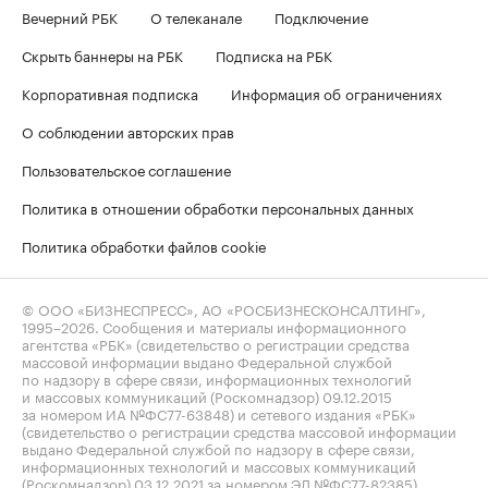
Вечерний РБК
О телеканале
Подключение
Скрыть баннеры на РБК
Подписка на РБК
Корпоративная подписка
Информация об ограничениях
О соблюдении авторских прав
Пользовательское соглашение
Политика в отношении обработки персональных данных
Политика обработки файлов cookie
© ООО «БИЗНЕСПРЕСС», АО «РОСБИЗНЕСКОНСАЛТИНГ»,
1995–2026
. Сообщения и материалы информационного
агентства «РБК» (свидетельство о регистрации средства
массовой информации выдано Федеральной службой
по надзору в сфере связи, информационных технологий
и массовых коммуникаций (Роскомнадзор) 09.12.2015
за номером ИА №ФС77-63848) и сетевого издания «РБК»
(свидетельство о регистрации средства массовой информации
выдано Федеральной службой по надзору в сфере связи,
информационных технологий и массовых коммуникаций
(Роскомнадзор) 03.12.2021 за номером ЭЛ №ФС77-82385)