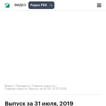
ВИДЕО
Видео
/
Передачи
/
Главные новости
/
Главные новости. Выпуск за 16:00, 31.07.2019
Выпуск за 31 июля, 2019