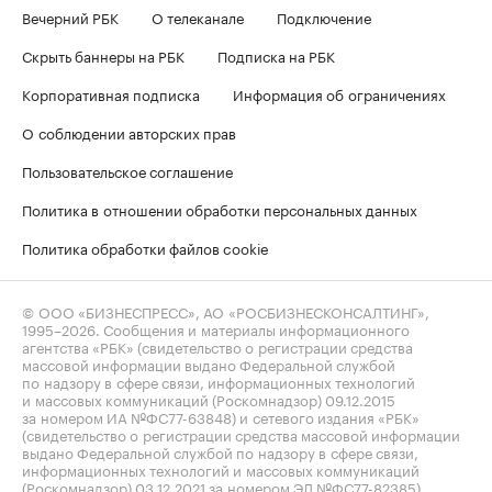
Вечерний РБК
О телеканале
Подключение
Скрыть баннеры на РБК
Подписка на РБК
Корпоративная подписка
Информация об ограничениях
О соблюдении авторских прав
Пользовательское соглашение
Политика в отношении обработки персональных данных
Политика обработки файлов cookie
© ООО «БИЗНЕСПРЕСС», АО «РОСБИЗНЕСКОНСАЛТИНГ»,
1995–2026
. Сообщения и материалы информационного
агентства «РБК» (свидетельство о регистрации средства
массовой информации выдано Федеральной службой
по надзору в сфере связи, информационных технологий
и массовых коммуникаций (Роскомнадзор) 09.12.2015
за номером ИА №ФС77-63848) и сетевого издания «РБК»
(свидетельство о регистрации средства массовой информации
выдано Федеральной службой по надзору в сфере связи,
информационных технологий и массовых коммуникаций
(Роскомнадзор) 03.12.2021 за номером ЭЛ №ФС77-82385)