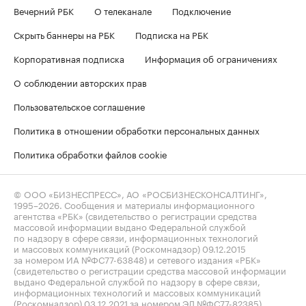
Вечерний РБК
О телеканале
Подключение
Скрыть баннеры на РБК
Подписка на РБК
Корпоративная подписка
Информация об ограничениях
О соблюдении авторских прав
Пользовательское соглашение
Политика в отношении обработки персональных данных
Политика обработки файлов cookie
© ООО «БИЗНЕСПРЕСС», АО «РОСБИЗНЕСКОНСАЛТИНГ»,
1995–2026
. Сообщения и материалы информационного
агентства «РБК» (свидетельство о регистрации средства
массовой информации выдано Федеральной службой
по надзору в сфере связи, информационных технологий
и массовых коммуникаций (Роскомнадзор) 09.12.2015
за номером ИА №ФС77-63848) и сетевого издания «РБК»
(свидетельство о регистрации средства массовой информации
выдано Федеральной службой по надзору в сфере связи,
информационных технологий и массовых коммуникаций
(Роскомнадзор) 03.12.2021 за номером ЭЛ №ФС77-82385)