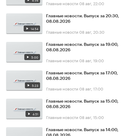
4:54
Главные новости
08 авг, 22:00
Главные новости. Выпуск за 20:30,
08.08.2026
14:54
Главные новости
08 авг, 20:30
Главные новости. Выпуск за 19:00,
08.08.2026
5:00
Главные новости
08 авг, 19:00
Главные новости. Выпуск за 17:00,
08.08.2026
5:23
Главные новости
08 авг, 17:00
Главные новости. Выпуск за 15:00,
08.08.2026
4:51
Главные новости
08 авг, 15:00
Главные новости. Выпуск за 14:00,
08.08.2026