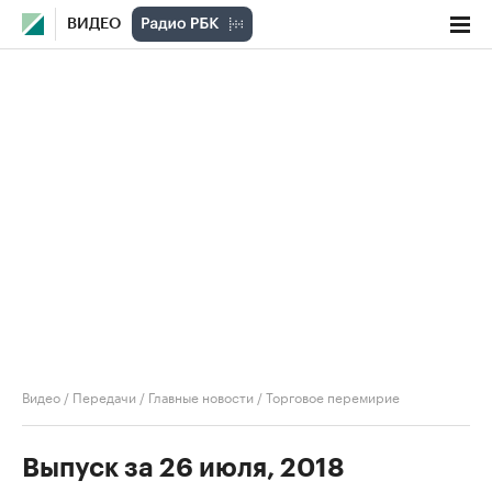
ВИДЕО
Видео
/
Передачи
/
Главные новости
/
Торговое перемирие
Выпуск за 26 июля, 2018