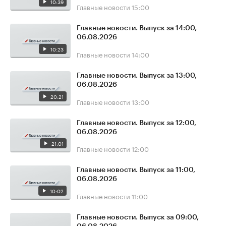
10:39
Главные новости
15:00
Главные новости. Выпуск за 14:00,
06.08.2026
10:23
Главные новости
14:00
Главные новости. Выпуск за 13:00,
06.08.2026
20:21
Главные новости
13:00
Главные новости. Выпуск за 12:00,
06.08.2026
21:01
Главные новости
12:00
Главные новости. Выпуск за 11:00,
06.08.2026
10:02
Главные новости
11:00
Главные новости. Выпуск за 09:00,