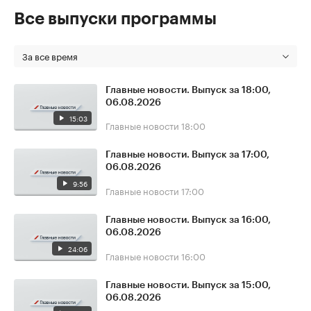
Все выпуски программы
За все время
Главные новости. Выпуск за 18:00,
06.08.2026
15:03
Главные новости
18:00
Главные новости. Выпуск за 17:00,
06.08.2026
9:56
Главные новости
17:00
Главные новости. Выпуск за 16:00,
06.08.2026
24:06
Главные новости
16:00
Главные новости. Выпуск за 15:00,
06.08.2026