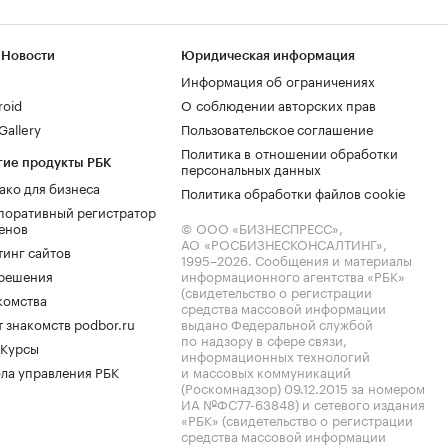
 Новости
Юридическая информация
Информация об ограничениях
roid
О соблюдении авторских прав
allery
Пользовательское соглашение
Политика в отношении обработки
гие продукты РБК
персональных данных
ако для бизнеса
Политика обработки файлов cookie
поративный регистратор
енов
© ООО «БИЗНЕСПРЕСС»,
АО «РОСБИЗНЕСКОНСАЛТИНГ»,
тинг сайтов
1995–2026
. Сообщения и материалы
.решения
информационного агентства «РБК»
(свидетельство о регистрации
комства
средства массовой информации
 знакомств podbor.ru
выдано Федеральной службой
по надзору в сфере связи,
 Курсы
информационных технологий
ла управления РБК
и массовых коммуникаций
(Роскомнадзор) 09.12.2015 за номером
ИА №ФС77-63848) и сетевого издания
«РБК» (свидетельство о регистрации
средства массовой информации