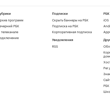
убрики
Подписки
РБК
рхив программ
Скрыть баннеры на РБК
iOS
ечерний РБК
Подписка на РБК
And
 телеканале
Корпоративная подписка
AppG
одключение
Уведомления
Дру
RSS
Обл
Кор
дом
Хос
Рег
Зна
Сайт
РБК
Шко