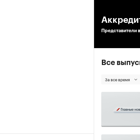
00
Аккреди
Представители 
Все выпу
За все время