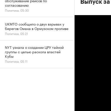
обслуживание рейсов по
Выпуск за
согласованию
Политика, 05:30
UKMTO сообщило о двух взрывах у
берегов Омана в Ормузском проливе
Политика, 05:21
NYT узнала о создании ЦРУ тайной
группы с целью раскола властей
Кубы
Политика, 05:11