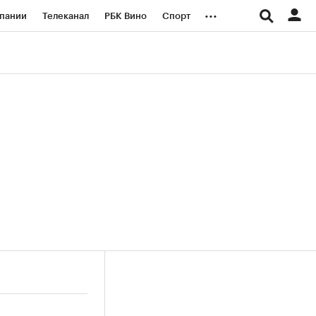
...
пании
Телеканал
РБК Вино
Спорт
ые проекты
Город
Стиль
Крипто
Спецпроекты СПб
логии и медиа
Финансы