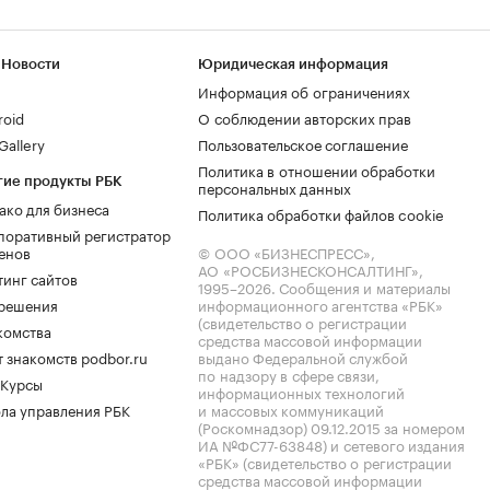
 Новости
Юридическая информация
Информация об ограничениях
roid
О соблюдении авторских прав
allery
Пользовательское соглашение
Политика в отношении обработки
гие продукты РБК
персональных данных
ако для бизнеса
Политика обработки файлов cookie
поративный регистратор
енов
© ООО «БИЗНЕСПРЕСС»,
АО «РОСБИЗНЕСКОНСАЛТИНГ»,
тинг сайтов
1995–2026
. Сообщения и материалы
.решения
информационного агентства «РБК»
(свидетельство о регистрации
комства
средства массовой информации
 знакомств podbor.ru
выдано Федеральной службой
по надзору в сфере связи,
 Курсы
информационных технологий
ла управления РБК
и массовых коммуникаций
(Роскомнадзор) 09.12.2015 за номером
ИА №ФС77-63848) и сетевого издания
«РБК» (свидетельство о регистрации
средства массовой информации