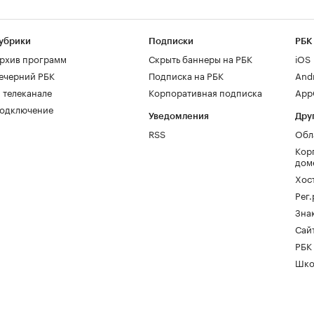
убрики
Подписки
РБК
рхив программ
Скрыть баннеры на РБК
iOS
ечерний РБК
Подписка на РБК
And
 телеканале
Корпоративная подписка
AppG
одключение
Уведомления
Дру
RSS
Обл
Кор
дом
Хос
Рег
Зна
Сайт
РБК
Шко