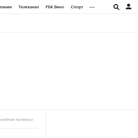
...
пании
Телеканал
РБК Вино
Спорт
ые проекты
Город
Стиль
Крипто
Спецпроекты СПб
логии и медиа
Финансы
лужебные проверки