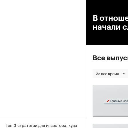
00
В отнош
начали 
Все выпу
За все время
Топ-3 стратегии для инвестора, куда