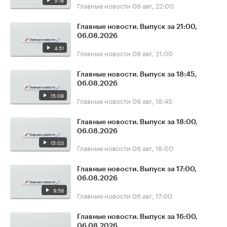
5:18
Главные новости
06 авг, 22:00
Главные новости. Выпуск за 21:00,
06.08.2026
4:51
Главные новости
06 авг, 21:00
Главные новости. Выпуск за 18:45,
06.08.2026
15:08
Главные новости
06 авг, 18:45
Главные новости. Выпуск за 18:00,
06.08.2026
15:03
Главные новости
06 авг, 18:00
Главные новости. Выпуск за 17:00,
06.08.2026
9:56
Главные новости
06 авг, 17:00
Главные новости. Выпуск за 16:00,
06.08.2026