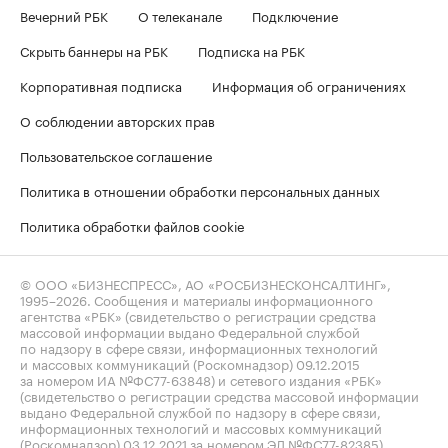
Вечерний РБК
О телеканале
Подключение
Скрыть баннеры на РБК
Подписка на РБК
Корпоративная подписка
Информация об ограничениях
О соблюдении авторских прав
Пользовательское соглашение
Политика в отношении обработки персональных данных
Политика обработки файлов cookie
© ООО «БИЗНЕСПРЕСС», АО «РОСБИЗНЕСКОНСАЛТИНГ»,
1995–2026
. Сообщения и материалы информационного
агентства «РБК» (свидетельство о регистрации средства
массовой информации выдано Федеральной службой
по надзору в сфере связи, информационных технологий
и массовых коммуникаций (Роскомнадзор) 09.12.2015
за номером ИА №ФС77-63848) и сетевого издания «РБК»
(свидетельство о регистрации средства массовой информации
выдано Федеральной службой по надзору в сфере связи,
информационных технологий и массовых коммуникаций
(Роскомнадзор) 03.12.2021 за номером ЭЛ №ФС77-82385)