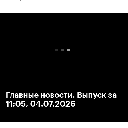
00:00
/
00:00
Главные новости. Выпуск за
11:05, 04.07.2026