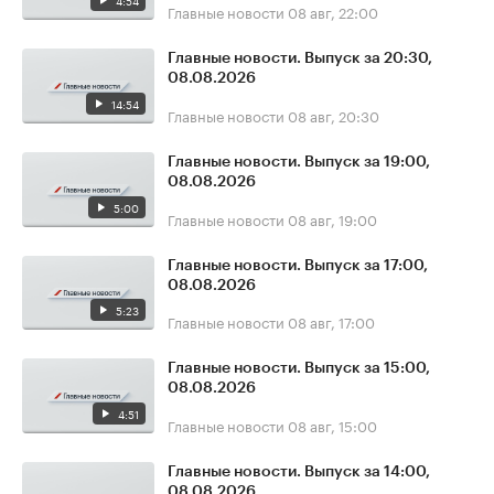
4:54
Главные новости
08 авг, 22:00
Главные новости. Выпуск за 20:30,
08.08.2026
14:54
Главные новости
08 авг, 20:30
Главные новости. Выпуск за 19:00,
08.08.2026
5:00
Главные новости
08 авг, 19:00
Главные новости. Выпуск за 17:00,
08.08.2026
5:23
Главные новости
08 авг, 17:00
Главные новости. Выпуск за 15:00,
08.08.2026
4:51
Главные новости
08 авг, 15:00
Главные новости. Выпуск за 14:00,
08.08.2026