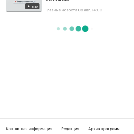
5:19
Главные новости
08 авг, 14:00
Контактная информация
Редакция
Архив программ