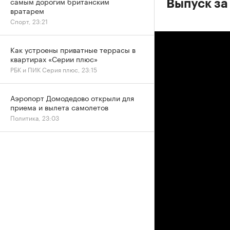
самым дорогим британским
Выпуск за
вратарем
Спорт, 23:21
Как устроены приватные террасы в
квартирах «Серии плюс»
РБК и ПИК Серия плюс, 23:15
Аэропорт Домодедово открыли для
приема и вылета самолетов
Политика, 23:03