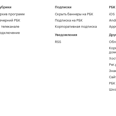
убрики
Подписки
РБК
рхив программ
Скрыть баннеры на РБК
iOS
ечерний РБК
Подписка на РБК
And
 телеканале
Корпоративная подписка
AppG
одключение
Уведомления
Дру
RSS
Обл
Кор
дом
Хос
Рег
Зна
Сайт
РБК
Шко