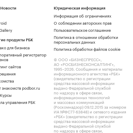
 Новости
Юридическая информация
Информация об ограничениях
roid
О соблюдении авторских прав
allery
Пользовательское соглашение
Политика в отношении обработки
гие продукты РБК
персональных данных
ако для бизнеса
Политика обработки файлов cookie
поративный регистратор
енов
© ООО «БИЗНЕСПРЕСС»,
АО «РОСБИЗНЕСКОНСАЛТИНГ»,
тинг сайтов
1995–2026
. Сообщения и материалы
.решения
информационного агентства «РБК»
(свидетельство о регистрации
комства
средства массовой информации
 знакомств podbor.ru
выдано Федеральной службой
по надзору в сфере связи,
 Курсы
информационных технологий
ла управления РБК
и массовых коммуникаций
(Роскомнадзор) 09.12.2015 за номером
ИА №ФС77-63848) и сетевого издания
«РБК» (свидетельство о регистрации
средства массовой информации
выдано Федеральной службой
по надзору в сфере связи,