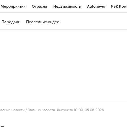
Мероприятия
Отрасли
Недвижимость
Autonews
РБК Ком
ние
РБК Курсы
РБК Life
Тренды
Визионеры
Национальн
Передачи
Последние видео
б
Исследования
Кредитные рейтинги
Франшизы
Газета
роверка контрагентов
Политика
Экономика
Бизнес
Техно
лавные новости
/
Главные новости. Выпуск за 10:00, 05.06.2026