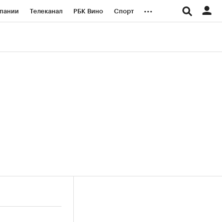
...
пании
Телеканал
РБК Вино
Спорт
ые проекты
Город
Стиль
Крипто
Спецпроекты СПб
логии и медиа
Финансы