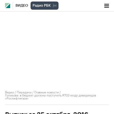
ВИДЕО
Видео
/
Передачи
/
Главные новости
/
Голикова: в бюджет должны поступить ₽703 млдр дивидендов
«Роснефтегаза»