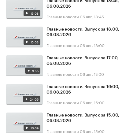
Главные новости. Выпуск за 18:45,
06.08.2026
15:08
Главные новости
06 авг, 18:45
Главные новости. Выпуск за 18:00,
06.08.2026
15:03
Главные новости
06 авг, 18:00
Главные новости. Выпуск за 17:00,
06.08.2026
9:56
Главные новости
06 авг, 17:00
Главные новости. Выпуск за 16:00,
06.08.2026
24:06
Главные новости
06 авг, 16:00
Главные новости. Выпуск за 15:00,
06.08.2026
10:39
Главные новости
06 авг, 15:00