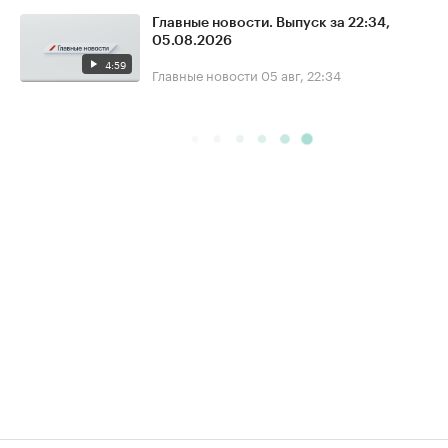
Главные новости. Выпуск за 22:34,
05.08.2026
4:59
Главные новости
05 авг, 22:34