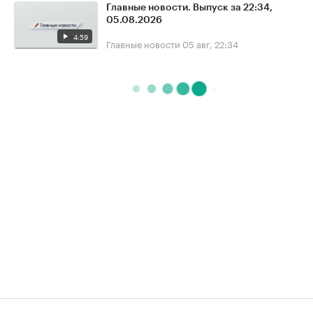
Главные новости. Выпуск за 22:34,
05.08.2026
4:59
Главные новости
05 авг, 22:34