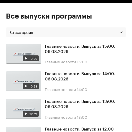
Все выпуски программы
За все время
Главные новости. Выпуск за 15:00,
06.08.2026
10:39
Главные новости
15:00
Главные новости. Выпуск за 14:00,
06.08.2026
10:23
Главные новости
14:00
Главные новости. Выпуск за 13:00,
06.08.2026
20:21
Главные новости
13:00
Главные новости. Выпуск за 12:00,