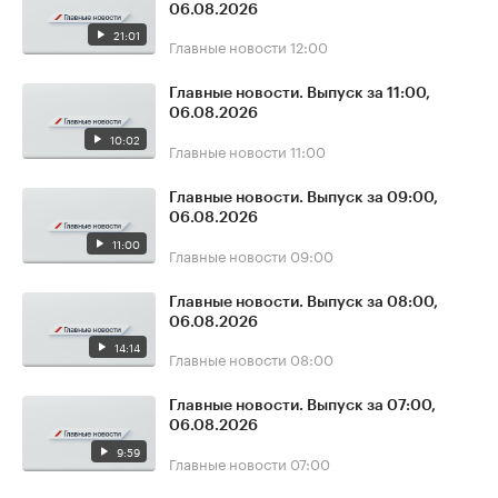
06.08.2026
21:01
Главные новости
12:00
Главные новости. Выпуск за 11:00,
06.08.2026
10:02
Главные новости
11:00
Главные новости. Выпуск за 09:00,
06.08.2026
11:00
Главные новости
09:00
Главные новости. Выпуск за 08:00,
06.08.2026
14:14
Главные новости
08:00
Главные новости. Выпуск за 07:00,
06.08.2026
9:59
Главные новости
07:00