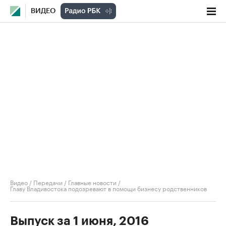
ВИДЕО
Видео
/
Передачи
/
Главные новости
/
Главу Владивостока подозревают в помощи бизнесу родственников
Выпуск за 1 июня, 2016