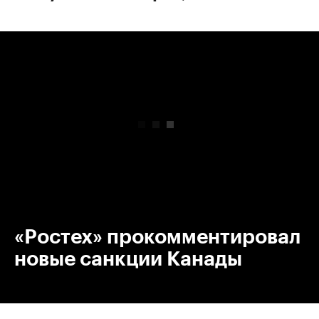
00:00
/
00:00
«Ростех» прокомментировал
новые санкции Канады