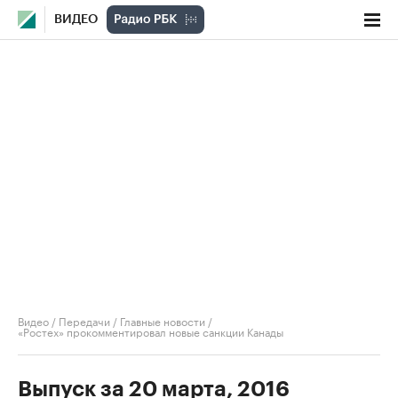
ВИДЕО
Видео
/
Передачи
/
Главные новости
/
«Ростех» прокомментировал новые санкции Канады
Выпуск за 20 марта, 2016