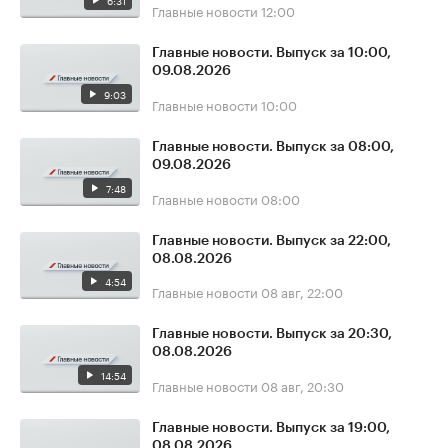
6:31
Главные новости
12:00
Главные новости. Выпуск за 10:00,
09.08.2026
9:03
Главные новости
10:00
Главные новости. Выпуск за 08:00,
09.08.2026
7:48
Главные новости
08:00
Главные новости. Выпуск за 22:00,
08.08.2026
4:54
Главные новости
08 авг, 22:00
Главные новости. Выпуск за 20:30,
08.08.2026
14:54
Главные новости
08 авг, 20:30
Главные новости. Выпуск за 19:00,
08.08.2026