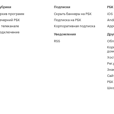
убрики
Подписки
РБК
рхив программ
Скрыть баннеры на РБК
iOS
ечерний РБК
Подписка на РБК
And
 телеканале
Корпоративная подписка
AppG
одключение
Уведомления
Дру
RSS
Обл
Кор
дом
Хос
Рег
Зна
Сайт
РБК
Шко