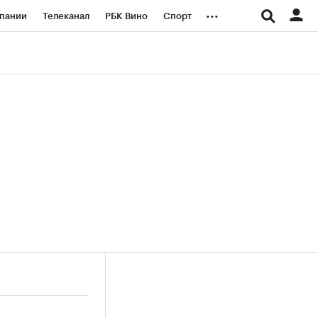
...
пании
Телеканал
РБК Вино
Спорт
ые проекты
Город
Стиль
Крипто
Спецпроекты СПб
логии и медиа
Финансы