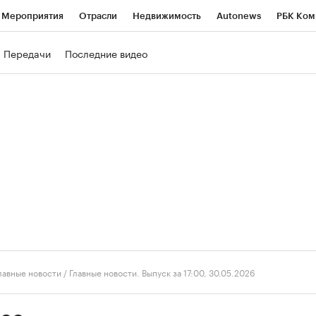
Мероприятия
Отрасли
Недвижимость
Autonews
РБК Ком
ние
РБК Курсы
РБК Life
Тренды
Визионеры
Национальн
Передачи
Последние видео
б
Исследования
Кредитные рейтинги
Франшизы
Газета
роверка контрагентов
Политика
Экономика
Бизнес
Техно
лавные новости
/
Главные новости. Выпуск за 17:00, 30.05.2026