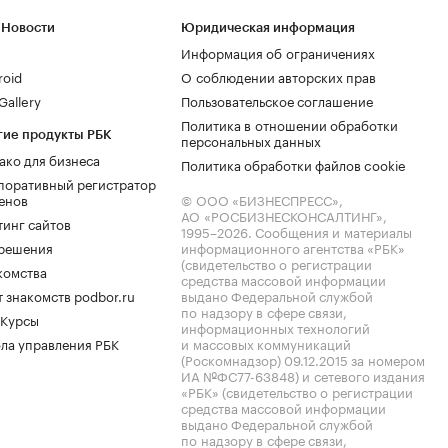
 Новости
Юридическая информация
Информация об ограничениях
roid
О соблюдении авторских прав
allery
Пользовательское соглашение
Политика в отношении обработки
гие продукты РБК
персональных данных
ако для бизнеса
Политика обработки файлов cookie
поративный регистратор
енов
© ООО «БИЗНЕСПРЕСС»,
АО «РОСБИЗНЕСКОНСАЛТИНГ»,
тинг сайтов
1995–2026
. Сообщения и материалы
.решения
информационного агентства «РБК»
(свидетельство о регистрации
комства
средства массовой информации
 знакомств podbor.ru
выдано Федеральной службой
по надзору в сфере связи,
 Курсы
информационных технологий
ла управления РБК
и массовых коммуникаций
(Роскомнадзор) 09.12.2015 за номером
ИА №ФС77-63848) и сетевого издания
«РБК» (свидетельство о регистрации
средства массовой информации
выдано Федеральной службой
по надзору в сфере связи,