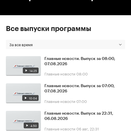
Все выпуски программы
За все время
Главные новости. Выпуск за 08:00,
07.08.2026
14:25
Главные новости
08:00
Главные новости. Выпуск за 07:00,
07.08.2026
10:04
Главные новости
07:00
Главные новости. Выпуск за 22:31,
06.08.2026
4:50
Главные новости
06 авг, 22:31