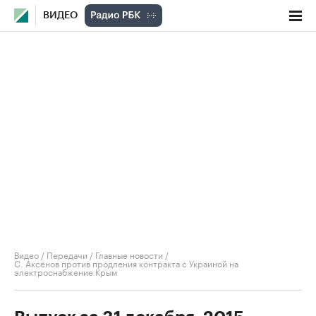
ВИДЕО
Видео
/
Передачи
/
Главные новости
/
С. Аксёнов против продления контракта с Украиной на
электроснабжение Крым