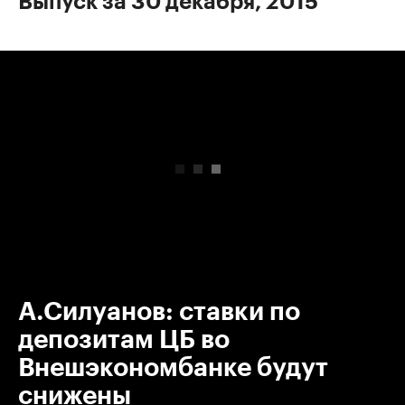
Выпуск за 30 декабря, 2015
00:00
/
00:00
А.Силуанов: ставки по
депозитам ЦБ во
Внешэкономбанке будут
снижены