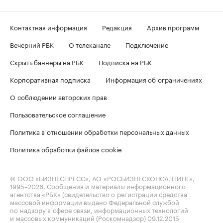
Контактная информация
Редакция
Архив программ
Вечерний РБК
О телеканале
Подключение
Скрыть баннеры на РБК
Подписка на РБК
Корпоративная подписка
Информация об ограничениях
О соблюдении авторских прав
Пользовательское соглашение
Политика в отношении обработки персональных данных
Политика обработки файлов cookie
© ООО «БИЗНЕСПРЕСС», АО «РОСБИЗНЕСКОНСАЛТИНГ»,
1995–2026
. Сообщения и материалы информационного
агентства «РБК» (свидетельство о регистрации средства
массовой информации выдано Федеральной службой
по надзору в сфере связи, информационных технологий
и массовых коммуникаций (Роскомнадзор) 09.12.2015