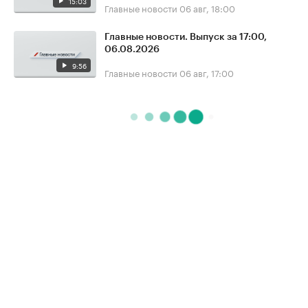
15:03
Главные новости
06 авг, 18:00
Главные новости. Выпуск за 17:00,
06.08.2026
9:56
Главные новости
06 авг, 17:00