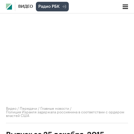
ВИДЕО
Видео
/
Передачи
/
Главные новости
/
Полиция Израиля задержала россиянина в соответствии с ордером
властей США