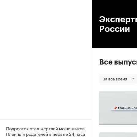
00
Эксперт
России
Все выпу
За все время
Подросток стал жертвой мошенников.
План для родителей в первые 24 часа