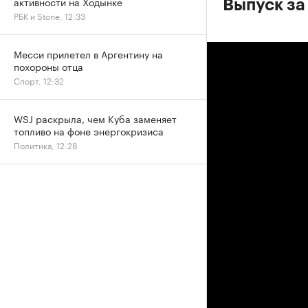
активности на Ходынке
Выпуск за
РБК и Stone, 12:33
Месси прилетел в Аргентину на
похороны отца
Спорт, 12:32
WSJ раскрыла, чем Куба заменяет
топливо на фоне энергокризиса
Политика, 12:28