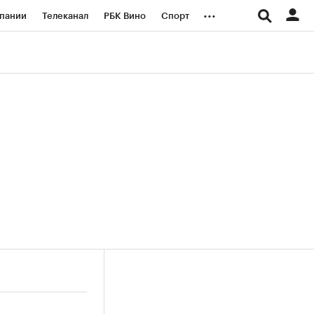
...
пании
Телеканал
РБК Вино
Спорт
ые проекты
Город
Стиль
Крипто
Спецпроекты СПб
логии и медиа
Финансы