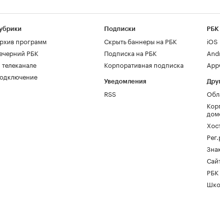
убрики
Подписки
РБК
рхив программ
Скрыть баннеры на РБК
iOS
ечерний РБК
Подписка на РБК
And
 телеканале
Корпоративная подписка
AppG
одключение
Уведомления
Дру
RSS
Обл
Кор
дом
Хос
Рег
Зна
Сайт
РБК
Шко