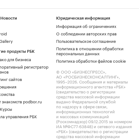
 Новости
Юридическая информация
Информация об ограничениях
roid
О соблюдении авторских прав
allery
Пользовательское соглашение
Политика в отношении обработки
гие продукты РБК
персональных данных
ако для бизнеса
Политика обработки файлов cookie
поративный регистратор
енов
© ООО «БИЗНЕСПРЕСС»,
АО «РОСБИЗНЕСКОНСАЛТИНГ»,
тинг сайтов
1995–2026
. Сообщения и материалы
.решения
информационного агентства «РБК»
(свидетельство о регистрации
комства
средства массовой информации
 знакомств podbor.ru
выдано Федеральной службой
по надзору в сфере связи,
 Курсы
информационных технологий
ла управления РБК
и массовых коммуникаций
(Роскомнадзор) 09.12.2015 за номером
ИА №ФС77-63848) и сетевого издания
«РБК» (свидетельство о регистрации
средства массовой информации