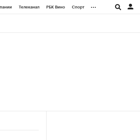
...
пании
Телеканал
РБК Вино
Спорт
ые проекты
Город
Стиль
Крипто
Спецпроекты СПб
логии и медиа
Финансы