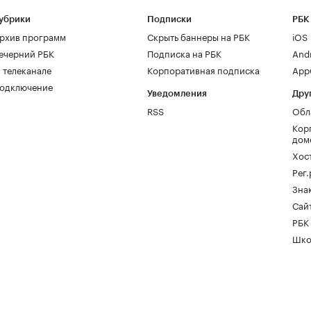
убрики
Подписки
РБК
рхив программ
Скрыть баннеры на РБК
iOS
ечерний РБК
Подписка на РБК
And
 телеканале
Корпоративная подписка
AppG
одключение
Уведомления
Дру
RSS
Обл
Кор
дом
Хос
Рег
Зна
Сайт
РБК
Шко