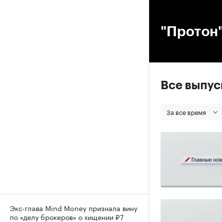
00
"Протон"
Все выпу
За все время
Экс-глава Mind Money признала вину
по «делу брокеров» о хищении ₽7