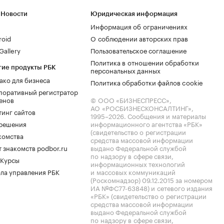
 Новости
Юридическая информация
Информация об ограничениях
roid
О соблюдении авторских прав
allery
Пользовательское соглашение
Политика в отношении обработки
гие продукты РБК
персональных данных
ако для бизнеса
Политика обработки файлов cookie
поративный регистратор
енов
© ООО «БИЗНЕСПРЕСС»,
АО «РОСБИЗНЕСКОНСАЛТИНГ»,
тинг сайтов
1995–2026
. Сообщения и материалы
.решения
информационного агентства «РБК»
(свидетельство о регистрации
комства
средства массовой информации
 знакомств podbor.ru
выдано Федеральной службой
по надзору в сфере связи,
 Курсы
информационных технологий
ла управления РБК
и массовых коммуникаций
(Роскомнадзор) 09.12.2015 за номером
ИА №ФС77-63848) и сетевого издания
«РБК» (свидетельство о регистрации
средства массовой информации
выдано Федеральной службой
по надзору в сфере связи,