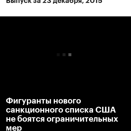
Выпуск за 23 декабря, 2015
00:00
/
00:00
Фигуранты нового
санкционного списка США
не боятся ограничительных
мер