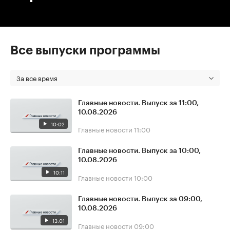
Все выпуски программы
За все время
Главные новости. Выпуск за 11:00,
10.08.2026
10:02
Главные новости
11:00
Главные новости. Выпуск за 10:00,
10.08.2026
10:11
Главные новости
10:00
Главные новости. Выпуск за 09:00,
10.08.2026
13:01
Главные новости
09:00